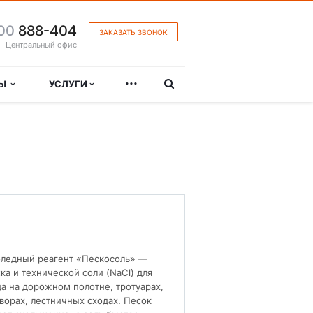
00
888-404
ЗАКАЗАТЬ ЗВОНОК
Центральный офис
...
ЛЫ
УСЛУГИ
ледный реагент «Пескосоль» —
ка и технической соли (NaCl) для
да на дорожном полотне, тротуарах,
дворах, лестничных сходах. Песок