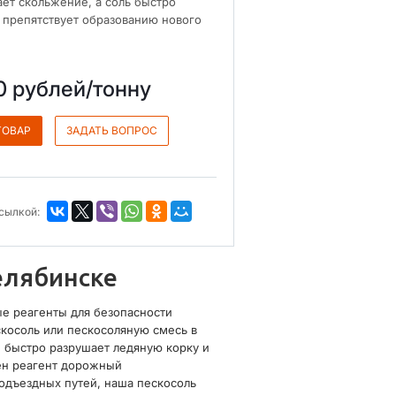
ет скольжение, а соль быстро
и препятствует образованию нового
00
руб
лей/тонну
ТОВАР
ЗАДАТЬ ВОПРОС
сылкой:
елябинске
ые реагенты для безопасности
косоль или пескосоляную смесь в
 быстро разрушает ледяную корку и
жен реагент дорожный
подъездных путей, наша пескосоль