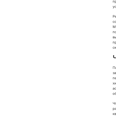
п
у
Р
с
М
п
в
п
с
П
з
п
х
а
о
Ч
р
к