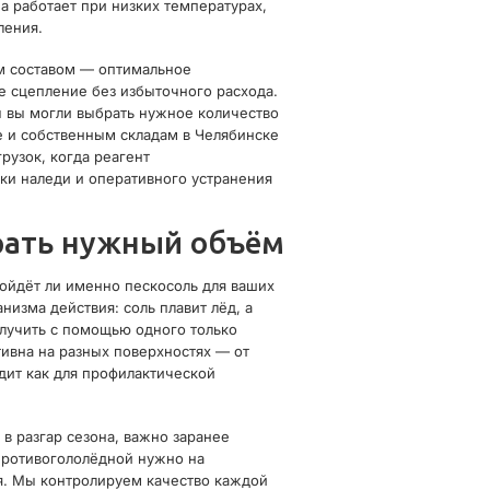
а работает при низких температурах,
ления.
м составом — оптимальное
е сцепление без избыточного расхода.
 вы могли выбрать нужное количество
е и собственным складам в Челябинске
рузок, когда реагент
ки наледи и оперативного устранения
рать нужный объём
ойдёт ли именно пескосоль для ваших
изма действия: соль плавит лёд, а
олучить с помощью одного только
тивна на разных поверхностях — от
одит как для профилактической
 в разгар сезона, важно заранее
противогололёдной нужно на
я. Мы контролируем качество каждой