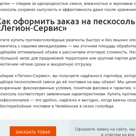
артии — следим за однородностью смеси, влажностью и зерновым с
ескосоль сохранял сыпучесть и эффективность даже после хранения
Как оформить заказ на пескосоль
«Легион‑Сервис»
отите купить противогололёдные реагенты быстро и без лишних хлоп
вяжитесь с нашими менеджерами — мы уточним площадь обработки, 
одберём оптимальный объём и рассчитаем итоговую стоимость. Нез
ебольшой запас для придомовой территории или крупная партия дл
беспечим чёткие сроки и аккуратную отгрузку.
ыбирая «Легион‑Сервис», вы получаете надёжного партнёра, которы
одбора пескосоляной смеси до её поставки на ваш объект. Мы цени
розрачным: фиксированные условия, понятная фасовка и гарантия, 
ескосоль соответствует заявленным характеристикам. Купить проти
рофессионалов — это удобно, надёжно и выгодно, когда важны скор
 бесперебойные поставки в Челябинске в сезон гололёда.
Оформите заявку на сайте, м
ЗАКАЗАТЬ ТОВАР
и ответим на вс