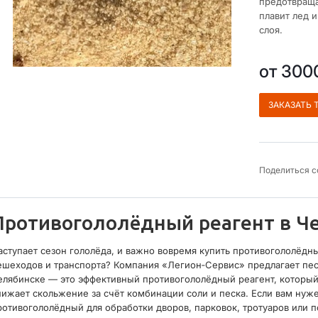
предотвраща
плавит лед 
слоя.
от 30
ЗАКАЗАТЬ 
Поделиться с
Противогололёдный реагент в Ч
аступает сезон гололёда, и важно вовремя купить противогололёдн
ешеходов и транспорта? Компания «Легион‑Сервис» предлагает пес
елябинске — это эффективный противогололёдный реагент, который
нижает скольжение за счёт комбинации соли и песка. Если вам ну
ротивогололёдный для обработки дворов, парковок, тротуаров или 