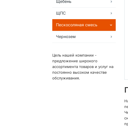
Щебень
ЩПС
Пескосоляная смесь
Чернозем
Цель нашей компании -
предложение широкого
ассортимента товаров и услуг на
постоянно высоком качестве
обслуживания.
Н
п
Ч
с
п