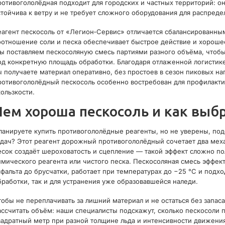
ротивогололёдная подходит для городских и частных территорий: он
стойчива к ветру и не требует сложного оборудования для распреде
еагент пескосоль от «Легион‑Сервис» отличается сбалансированны
оотношение соли и песка обеспечивает быстрое действие и хороше
ы поставляем пескосоляную смесь партиями разного объёма, чтобы
од конкретную площадь обработки. Благодаря отлаженной логистик
ы получаете материал оперативно, без простоев в сезон пиковых наг
ротивогололёдный пескосоль особенно востребован для профилакти
кользкости.
Чем хороша пескосоль и как выб
ланируете купить противогололёдные реагенты, но не уверены, под
адач? Этот реагент дорожный противогололёдный сочетает два механ
есок создаёт шероховатость и сцепление — такой эффект сложно п
имического реагента или чистого песка. Пескосоляная смесь эффек
сфальта до брусчатки, работает при температурах до −25 °C и подх
бработки, так и для устранения уже образовавшейся наледи.
тобы не переплачивать за лишний материал и не остаться без запаса
ассчитать объём: наши специалисты подскажут, сколько пескосоли 
вадратный метр при разной толщине льда и интенсивности движени