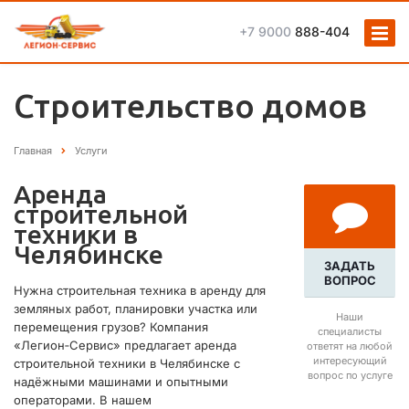
+7 9000
888-404
Строительство домов
Главная
Услуги
Аренда
строительной
техники в
Челябинске
ЗАДАТЬ
ВОПРОС
Нужна строительная техника в аренду для
земляных работ, планировки участка или
Наши
перемещения грузов? Компания
специалисты
«Легион‑Сервис» предлагает аренда
ответят на любой
интересующий
строительной техники в Челябинске с
вопрос по услуге
надёжными машинами и опытными
операторами. В нашем