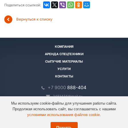
Поделиться ссылкой:
Вернуться к списку
КОМПАНИЯ
АРЕНДА СПЕЦТЕХНИКИ
СЫПУЧИЕ МАТЕРИАЛЫ
УСЛУГИ
КОНТАКТЫ
+7 9000
888-404
2483434@mail.ru
Мы используем cookie-файлы для улучшения работы сайта.
Продолжая использовать сайт, вы соглашаетесь с нашими
© 2026 Все права защищены.
условиями использования файлов cookie
.
Принять