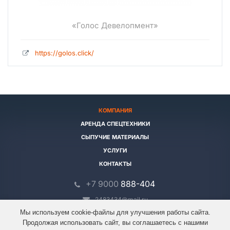
«Голос Девелопмент»
https://golos.click/
КОМПАНИЯ
АРЕНДА СПЕЦТЕХНИКИ
СЫПУЧИЕ МАТЕРИАЛЫ
УСЛУГИ
КОНТАКТЫ
+7 9000
888-404
2483434@mail.ru
Мы используем cookie-файлы для улучшения работы сайта.
Продолжая использовать сайт, вы соглашаетесь с нашими
© 2026 Все права защищены.